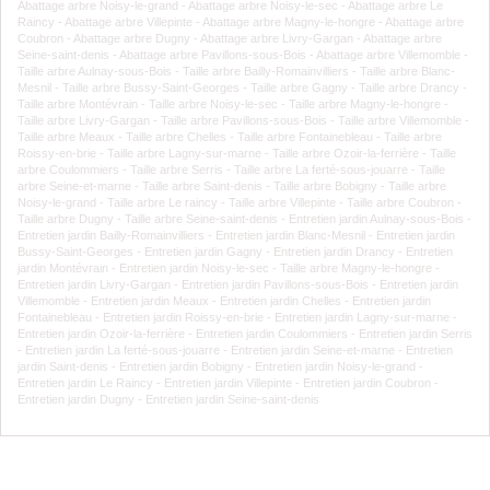
Abattage arbre Noisy-le-grand
-
Abattage arbre Noisy-le-sec
-
Abattage arbre Le
Raincy
-
Abattage arbre Villepinte
-
Abattage arbre Magny-le-hongre
-
Abattage arbre
Coubron
-
Abattage arbre Dugny
-
Abattage arbre Livry-Gargan
-
Abattage arbre
Seine-saint-denis
-
Abattage arbre Pavillons-sous-Bois
-
Abattage arbre Villemomble
-
Taille arbre Aulnay-sous-Bois
-
Taille arbre Bailly-Romainvilliers
-
Taille arbre Blanc-
Mesnil
-
Taille arbre Bussy-Saint-Georges
-
Taille arbre Gagny
-
Taille arbre Drancy
-
Taille arbre Montévrain
-
Taille arbre Noisy-le-sec
-
Taille arbre Magny-le-hongre
-
Taille arbre Livry-Gargan
-
Taille arbre Pavillons-sous-Bois
-
Taille arbre Villemomble
-
Taille arbre Meaux
-
Taille arbre Chelles
-
Taille arbre Fontainebleau
-
Taille arbre
Roissy-en-brie
-
Taille arbre Lagny-sur-marne
-
Taille arbre Ozoir-la-ferrière
-
Taille
arbre Coulommiers
-
Taille arbre Serris
-
Taille arbre La ferté-sous-jouarre
-
Taille
arbre Seine-et-marne
-
Taille arbre Saint-denis
-
Taille arbre Bobigny
-
Taille arbre
Noisy-le-grand
-
Taille arbre Le raincy
-
Taille arbre Villepinte
-
Taille arbre Coubron
-
Taille arbre Dugny
-
Taille arbre Seine-saint-denis
-
Entretien jardin Aulnay-sous-Bois
-
Entretien jardin Bailly-Romainvilliers
-
Entretien jardin Blanc-Mesnil
-
Entretien jardin
Bussy-Saint-Georges
-
Entretien jardin Gagny
-
Entretien jardin Drancy
-
Entretien
jardin Montévrain
-
Entretien jardin Noisy-le-sec
-
Taille arbre Magny-le-hongre
-
Entretien jardin Livry-Gargan
-
Entretien jardin Pavillons-sous-Bois
-
Entretien jardin
Villemomble
-
Entretien jardin Meaux
-
Entretien jardin Chelles
-
Entretien jardin
Fontainebleau
-
Entretien jardin Roissy-en-brie
-
Entretien jardin Lagny-sur-marne
-
Entretien jardin Ozoir-la-ferrière
-
Entretien jardin Coulommiers
-
Entretien jardin Serris
-
Entretien jardin La ferté-sous-jouarre
-
Entretien jardin Seine-et-marne
-
Entretien
jardin Saint-denis
-
Entretien jardin Bobigny
-
Entretien jardin Noisy-le-grand
-
Entretien jardin Le Raincy
-
Entretien jardin Villepinte
-
Entretien jardin Coubron
-
Entretien jardin Dugny
-
Entretien jardin Seine-saint-denis