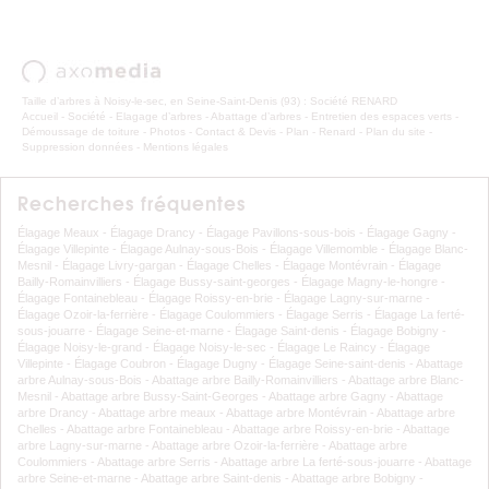
Taille d’arbres à Noisy-le-sec, en Seine-Saint-Denis (93) : Société RENARD
Accueil
-
Société
-
Elagage d’arbres
-
Abattage d’arbres
-
Entretien des espaces verts
-
Démoussage de toiture
-
Photos
-
Contact & Devis
-
Plan
-
Renard
-
Plan du site
-
Suppression données
-
Mentions légales
Recherches fréquentes
Élagage Meaux
-
Élagage Drancy
-
Élagage Pavillons-sous-bois
-
Élagage Gagny
-
Élagage Villepinte
-
Élagage Aulnay-sous-Bois
-
Élagage Villemomble
-
Élagage Blanc-
Mesnil
-
Élagage Livry-gargan
-
Élagage Chelles
-
Élagage Montévrain
-
Élagage
Bailly-Romainvilliers
-
Élagage Bussy-saint-georges
-
Élagage Magny-le-hongre
-
Élagage Fontainebleau
-
Élagage Roissy-en-brie
-
Élagage Lagny-sur-marne
-
Élagage Ozoir-la-ferrière
-
Élagage Coulommiers
-
Élagage Serris
-
Élagage La ferté-
sous-jouarre
-
Élagage Seine-et-marne
-
Élagage Saint-denis
-
Élagage Bobigny
-
Élagage Noisy-le-grand
-
Élagage Noisy-le-sec
-
Élagage Le Raincy
-
Élagage
Villepinte
-
Élagage Coubron
-
Élagage Dugny
-
Élagage Seine-saint-denis
-
Abattage
arbre Aulnay-sous-Bois
-
Abattage arbre Bailly-Romainvilliers
-
Abattage arbre Blanc-
Mesnil
-
Abattage arbre Bussy-Saint-Georges
-
Abattage arbre Gagny
-
Abattage
arbre Drancy
-
Abattage arbre meaux
-
Abattage arbre Montévrain
-
Abattage arbre
Chelles
-
Abattage arbre Fontainebleau
-
Abattage arbre Roissy-en-brie
-
Abattage
arbre Lagny-sur-marne
-
Abattage arbre Ozoir-la-ferrière
-
Abattage arbre
Coulommiers
-
Abattage arbre Serris
-
Abattage arbre La ferté-sous-jouarre
-
Abattage
arbre Seine-et-marne
-
Abattage arbre Saint-denis
-
Abattage arbre Bobigny
-