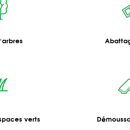
’arbres
Abattag
spaces verts
Démoussag